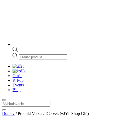
Products
search
O nás
K-Pop
Events
Blog
Domov
/ Produkt Verzia / DO ver. (+JYP Shop Gift)