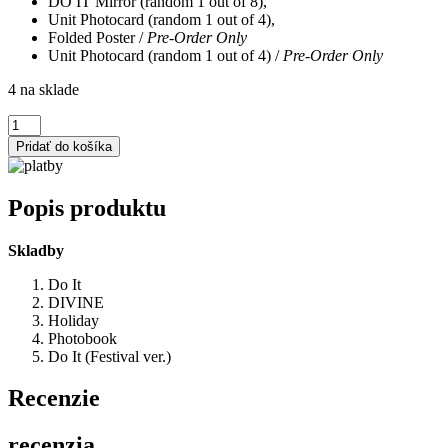
DO IT Mirror (random 1 out of 8),
Unit Photocard (random 1 out of 4),
Folded Poster /
Pre-Order Only
Unit Photocard (random 1 out of 4) /
Pre-Order Only
4 na sklade
množstvo
STRAY
Pridať do košíka
KIDS
-
DO
Popis produktu
IT
(Limited
ver.)
Skladby
Do It
DIVINE
Holiday
Photobook
Do It (Festival ver.)
Recenzie
recenzia