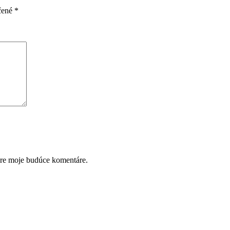
čené
*
pre moje budúce komentáre.