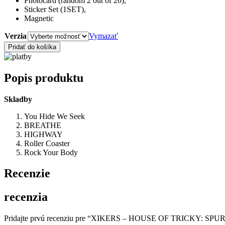
Photocard (random 2 out of 20),
Sticker Set (1SET),
Magnetic
Verzia
Vymazať
množstvo
Pridať do košíka
XIKERS
-
HOUSE
Popis produktu
OF
TRICKY:
Skladby
SPUR
(CD)
You Hide We Seek
BREATHE
HIGHWAY
Roller Coaster
Rock Your Body
Recenzie
recenzia
Pridajte prvú recenziu pre “XIKERS – HOUSE OF TRICKY: SPUR