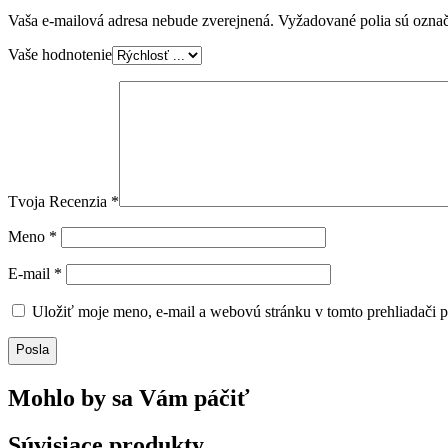
Vaša e-mailová adresa nebude zverejnená.
Vyžadované polia sú ozna
Vaše hodnotenie
Tvoja Recenzia
*
Meno
*
E-mail
*
Uložiť moje meno, e-mail a webovú stránku v tomto prehliadači 
Posla
Mohlo by sa Vám páčiť
Súvisiace produkty