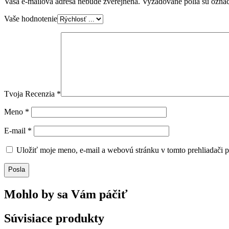
Vaša e-mailová adresa nebude zverejnená.
Vyžadované polia sú ozna
Vaše hodnotenie
Tvoja Recenzia
*
Meno
*
E-mail
*
Uložiť moje meno, e-mail a webovú stránku v tomto prehliadači 
Posla
Mohlo by sa Vám páčiť
Súvisiace produkty