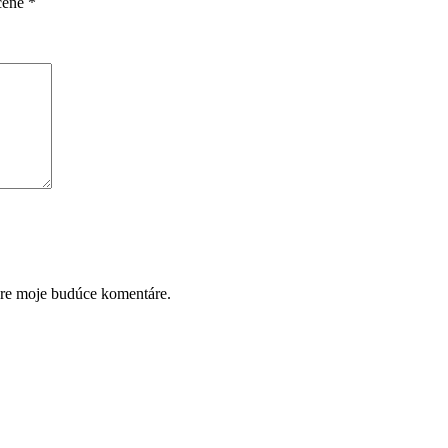
čené
*
pre moje budúce komentáre.