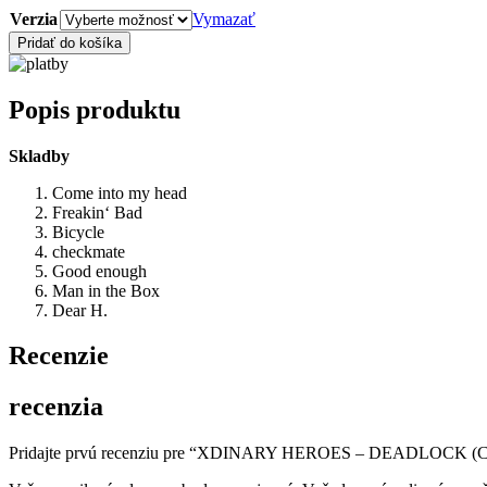
Verzia
Vymazať
množstvo
Pridať do košíka
XDINARY
HEROES
–
Popis produktu
DEADLOCK
(CD)
Skladby
Come into my head
Freakin‘ Bad
Bicycle
checkmate
Good enough
Man in the Box
Dear H.
Recenzie
recenzia
Pridajte prvú recenziu pre “XDINARY HEROES – DEADLOCK (