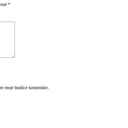
čené
*
pre moje budúce komentáre.