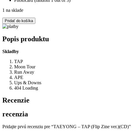
Photocard (random 1 out of 3)
1 na sklade
množstvo
Pridať do košíka
TAEYONG
–
TAP
Popis produktu
(Flip
Zine
Skladby
ver.)
(CD)
TAP
Moon Tour
Run Away
APE
Ups & Downs
404 Loading
Recenzie
recenzia
Pridajte prvú recenziu pre “TAEYONG – TAP (Flip Zine ver.)(CD)”