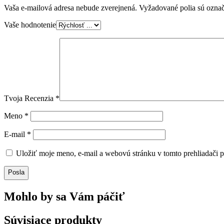
Vaša e-mailová adresa nebude zverejnená.
Vyžadované polia sú ozna
Vaše hodnotenie
Tvoja Recenzia
*
Meno
*
E-mail
*
Uložiť moje meno, e-mail a webovú stránku v tomto prehliadači 
Posla
Mohlo by sa Vám páčiť
Súvisiace produkty