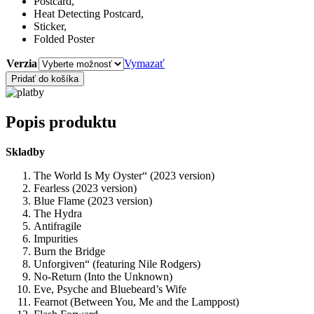
Postcard,
Heat Detecting Postcard,
Sticker,
Folded Poster
Verzia
Vymazať
množstvo
Pridať do košíka
LE
SSERAFIM
–
Popis produktu
UNFORGIVEN
(CD)
Skladby
The World Is My Oyster“ (2023 version)
Fearless (2023 version)
Blue Flame (2023 version)
The Hydra
Antifragile
Impurities
Burn the Bridge
Unforgiven“ (featuring Nile Rodgers)
No-Return (Into the Unknown)
Eve, Psyche and Bluebeard’s Wife
Fearnot (Between You, Me and the Lamppost)