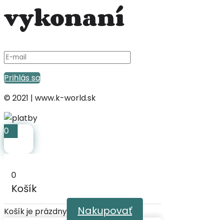
vykonaní
Prihlás sa
© 2021 | www.k-world.sk
0
0
Košík
Nakupovať
Košík je prázdny