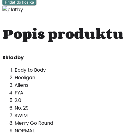
BTS
Pridať do košíka
-
ARIRANG
(CD)
Popis produktu
(Standard
ver.)
Skladby
Body to Body
Hooligan
Aliens
FYA
2.0
No. 29
SWIM
Merry Go Round
NORMAL