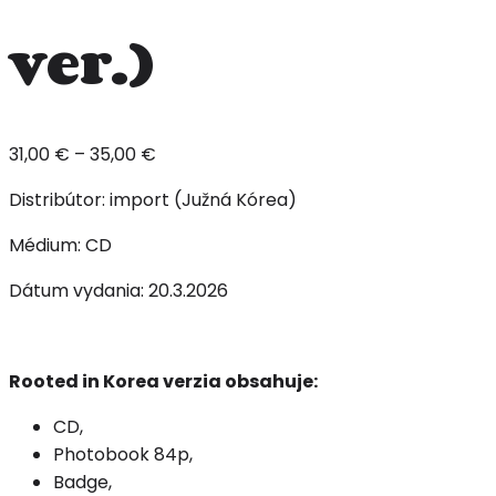
ver.)
Price
31,00
€
–
35,00
€
range:
Distribútor: import (Južná Kórea)
31,00 €
through
Médium: CD
35,00 €
Dátum vydania: 20.3.2026
Rooted in Korea verzia obsahuje:
CD,
Photobook 84p,
Badge,