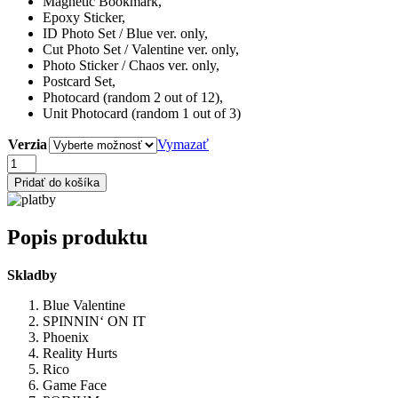
Magnetic Bookmark,
Epoxy Sticker,
ID Photo Set / Blue ver. only,
Cut Photo Set / Valentine ver. only,
Photo Sticker / Chaos ver. only,
Postcard Set,
Photocard (random 2 out of 12),
Unit Photocard (random 1 out of 3)
Verzia
Vymazať
množstvo
NMIXX
Pridať do košíka
-
BLUE
VALENTINE
Popis produktu
(CD)
Skladby
Blue Valentine
SPINNIN‘ ON IT
Phoenix
Reality Hurts
Rico
Game Face