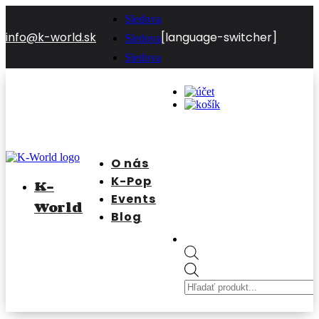
Sledova
info@k-world.sk
[language-switcher]
Sledova
Sledova
O nás
K-Pop
K-
Events
World
Blog
Products
search