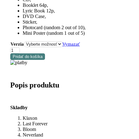
Booklet 64p,
Lyric Book 12p,
DVD Case,
Sticker,
Photocard (random 2 out of 10),
Mini Poster (random 1 out of 5)
Verzia
Vymazať
množstvo
(G)I-
Pridať do košíka
DLE
-
I
SWAY
(CD)
Popis produktu
Skladby
Klaxon
Last Forever
Bloom
Neverland