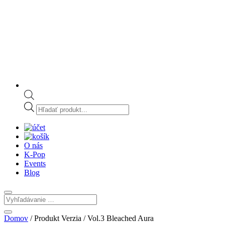
Products
search
O nás
K-Pop
Events
Blog
Domov
/ Produkt Verzia / Vol.3 Bleached Aura