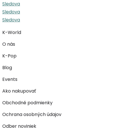
Sledova
through
Sledova
29,50 €
Sledova
K-World
O nás
K-Pop
Blog
Events
Ako nakupovať
Obchodné podmienky
Ochrana osobných údajov
Odber noviniek