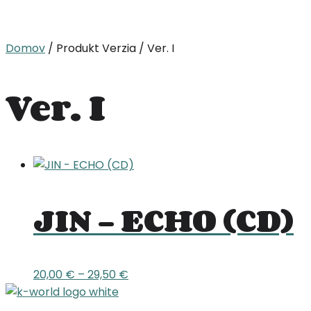
Domov
/ Produkt Verzia / Ver. I
Ver. I
JIN – ECHO (CD)
Price
20,00
€
–
29,50
€
range:
20,00 €