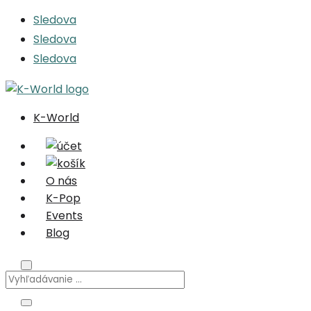
Sledova
Sledova
Sledova
K-World
O nás
K-Pop
Events
Blog