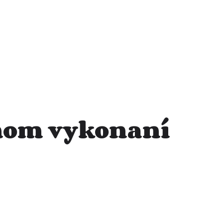
šnom vykonaní