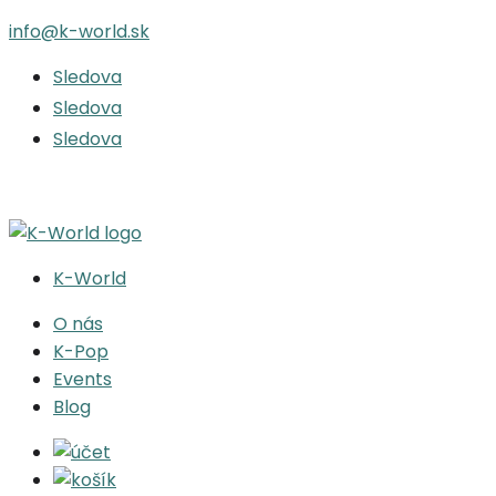
info@k-world.sk
Sledova
Sledova
Sledova
K-World
O nás
K-Pop
Events
Blog