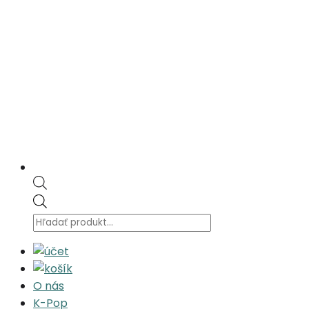
Products
search
O nás
K-Pop