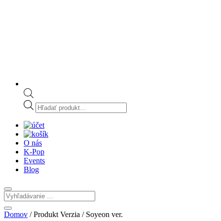
Products
search
O nás
K-Pop
Events
Blog
Domov
/ Produkt Verzia / Soyeon ver.