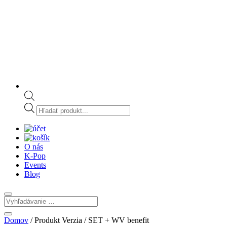
Products
search
O nás
K-Pop
Events
Blog
Domov
/ Produkt Verzia / SET + WV benefit