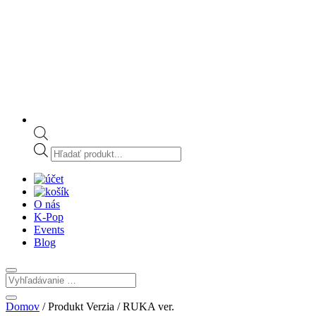
Products
search
O nás
K-Pop
Events
Blog
Domov
/ Produkt Verzia / RUKA ver.