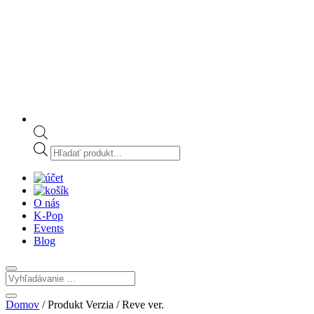
Products
search
O nás
K-Pop
Events
Blog
Domov
/ Produkt Verzia / Reve ver.