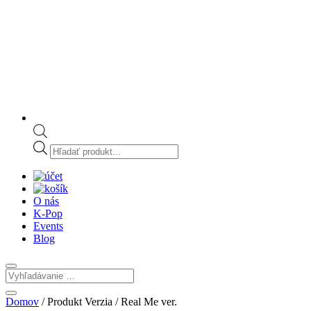
Products
search
O nás
K-Pop
Events
Blog
Domov
/ Produkt Verzia / Real Me ver.