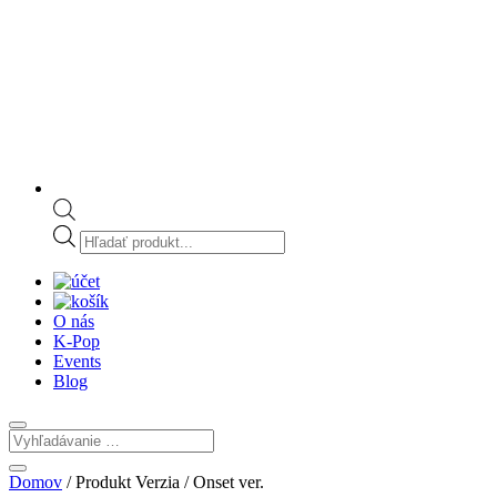
Products
search
O nás
K-Pop
Events
Blog
Domov
/ Produkt Verzia / Onset ver.