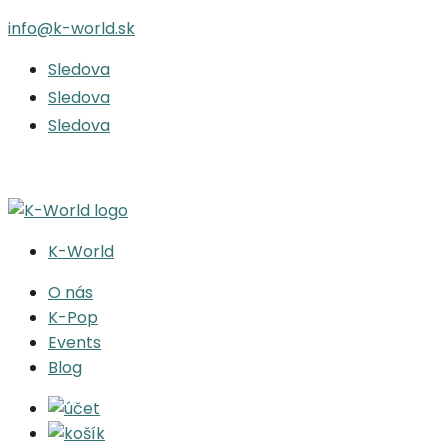
info@k-world.sk
Sledova
Sledova
Sledova
K-World
O nás
K-Pop
Events
Blog