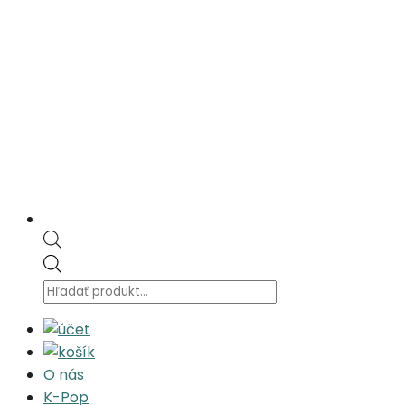
Products
search
O nás
K-Pop