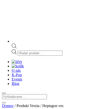
Products
search
O nás
K-Pop
Events
Blog
Domov
/ Produkt Verzia / Heptagon ver.