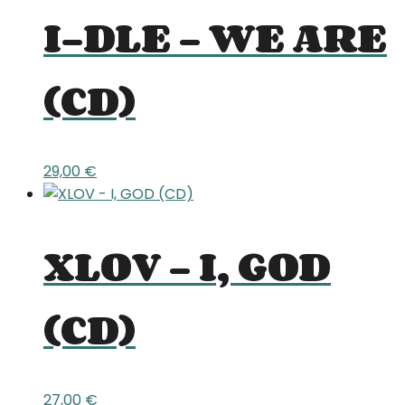
I-DLE – WE ARE
(CD)
29,00
€
XLOV – I, GOD
(CD)
27,00
€