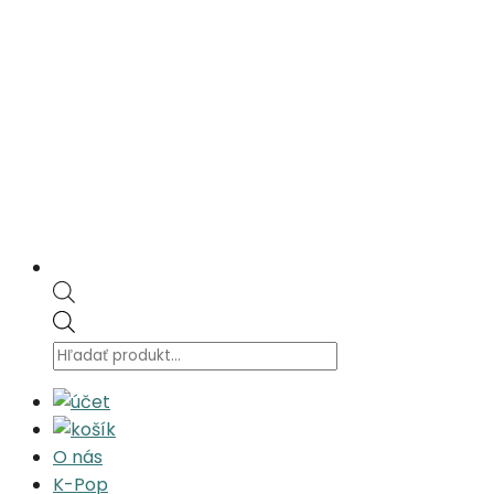
Products
search
O nás
K-Pop