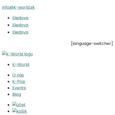
info@k-world.sk
Sledova
Sledova
Sledova
[language-switcher]
K-World
O nás
K-Pop
Events
Blog