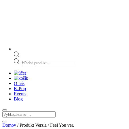
Products
search
O nás
K-Pop
Events
Blog
Domov
/ Produkt Verzia / Feel You ver.