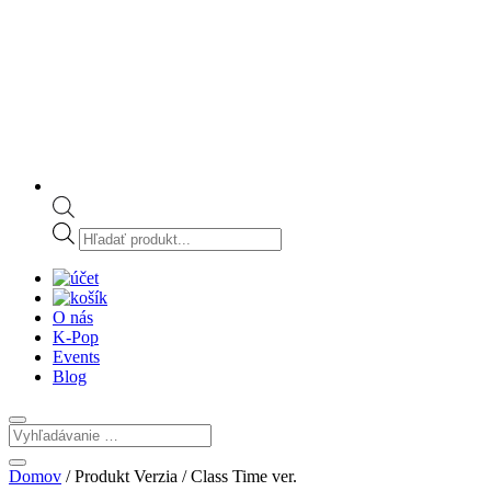
Products
search
O nás
K-Pop
Events
Blog
Domov
/ Produkt Verzia / Class Time ver.