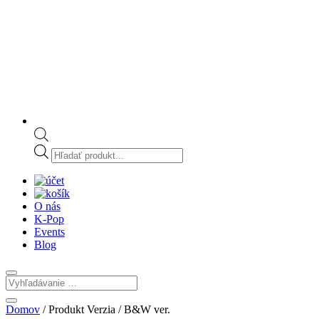
Products
search
O nás
K-Pop
Events
Blog
Domov
/ Produkt Verzia / B&W ver.