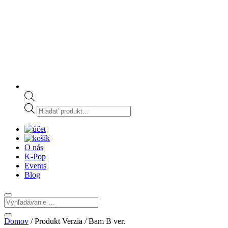
Products
search
O nás
K-Pop
Events
Blog
Domov
/ Produkt Verzia / Bam B ver.