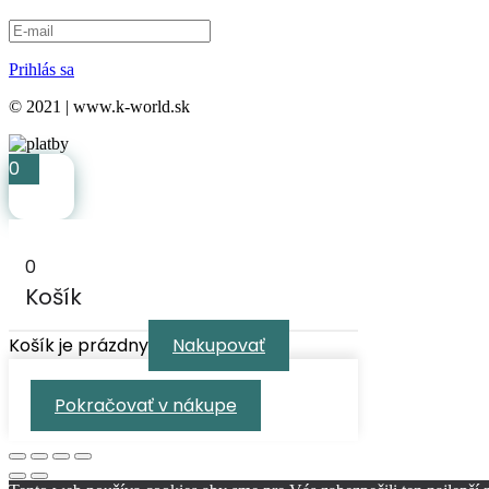
Prihlás sa
© 2021 | www.k-world.sk
0
0
Košík
Košík je prázdny
Nakupovať
Pokračovať v nákupe