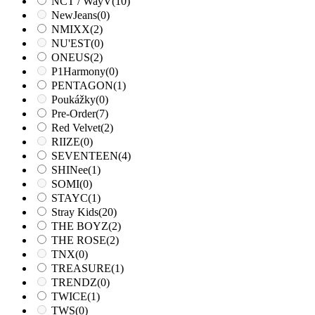
NCT / WayV
(10)
NewJeans
(0)
NMIXX
(2)
NU'EST
(0)
ONEUS
(2)
P1Harmony
(0)
PENTAGON
(1)
Poukážky
(0)
Pre-Order
(7)
Red Velvet
(2)
RIIZE
(0)
SEVENTEEN
(4)
SHINee
(1)
SOMI
(0)
STAYC
(1)
Stray Kids
(20)
THE BOYZ
(2)
THE ROSE
(2)
TNX
(0)
TREASURE
(1)
TRENDZ
(0)
TWICE
(1)
TWS
(0)